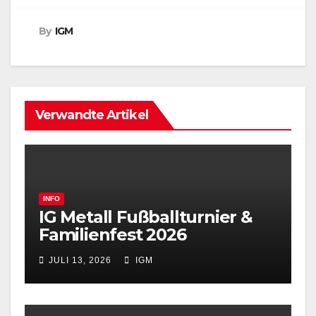
p
e
e
r
d
By
IGM
I
n
Verwandte Artikel
INFO
IG Metall Fußballturnier &
Familienfest 2026
JULI 13, 2026
IGM