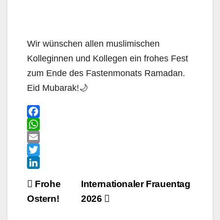
Wir wünschen allen muslimischen
Kolleginnen und Kollegen ein frohes Fest
zum Ende des Fastenmonats Ramadan.
Eid Mubarak!🌙
F
a
W
c
h
E
e
a
m
T
b
t
a
w
L
Beitragsnavigation
Frohe
Internationaler Frauentag
o
s
i
i
i
Ostern!
2026
o
A
l
t
n
k
p
t
k