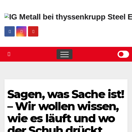
Skip
to
content
Sagen, was Sache ist!
– Wir wollen wissen,
wie es läuft und wo
der Schuh drückt