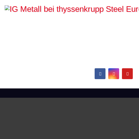
IG Metall bei
thyssenkrupp Steel
Europe
Hamborn / Beeckerwerth