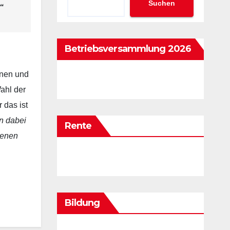
Suchen
“
Betriebsversammlung 2026
nnen und
ahl der
 das ist
n dabei
Rente
benen
Bildung