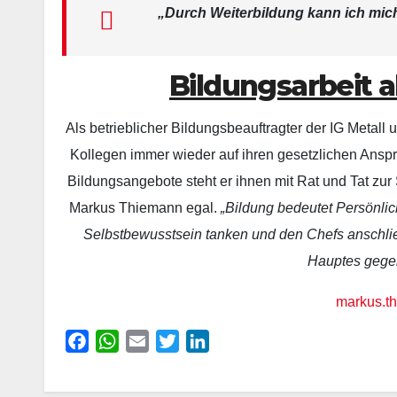
„Durch Weiterbildung kann ich mic
Bildungsarbeit 
Als betrieblicher Bildungsbeauftragter der IG Metal
Kollegen immer wieder auf ihren gesetzlichen Ansp
Bildungsangebote steht er ihnen mit Rat und Tat zur 
Markus Thiemann egal.
„Bildung bedeutet Persönlic
Selbstbewusstsein tanken und den Chefs anschli
Hauptes gegenü
markus.t
F
W
E
T
L
a
h
m
w
i
c
a
a
i
n