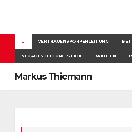
Skip
to
content
VERTRAUENSKÖRPERLEITUNG
BET
NEUAUFSTELLUNG STAHL
WAHLEN
I
Markus Thiemann