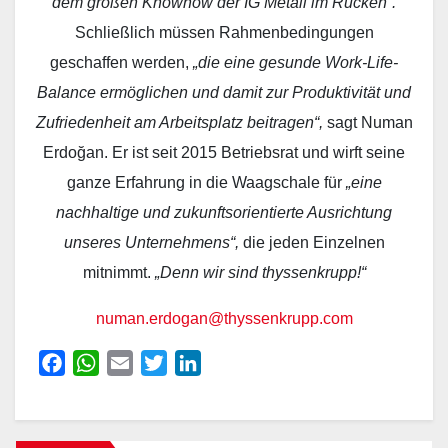
dem großen Knowhow der IG Metall im Rücken“.
Schließlich müssen Rahmenbedingungen
geschaffen werden,
„die eine gesunde Work-Life-
Balance ermöglichen und damit zur Produktivität und
Zufriedenheit am Arbeitsplatz beitragen“,
sagt Numan
Erdoğan. Er ist seit 2015 Betriebsrat und wirft seine
ganze Erfahrung in die Waagschale für
„eine
nachhaltige und zukunftsorientierte Ausrichtung
unseres Unternehmens“,
die jeden Einzelnen
mitnimmt.
„Denn wir sind thyssenkrupp!“
numan.erdogan@thyssenkrupp.com
F
W
E
T
L
a
h
m
w
i
c
a
a
i
n
e
t
i
t
k