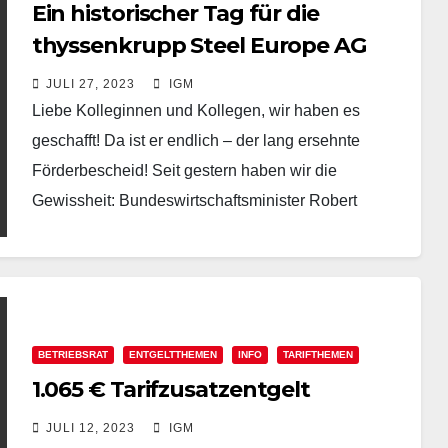
Ein historischer Tag für die
thyssenkrupp Steel Europe AG
JULI 27, 2023
IGM
Liebe Kolleginnen und Kollegen, wir haben es
geschafft! Da ist er endlich – der lang ersehnte
Förderbescheid! Seit gestern haben wir die
Gewissheit: Bundeswirtschaftsminister Robert
Habeck und Landeswirtschaftsministerin Mona
Neubaur…
BETRIEBSRAT
ENTGELTTHEMEN
INFO
TARIFTHEMEN
1.065 € Tarifzusatzentgelt
JULI 12, 2023
IGM