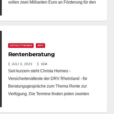
vollen zwei Milliarden Euro an Förderung für den
Bau einer…
ENTGELTTHEMEN
INFO
Rentenberatung
JULI 3, 2023
IGM
Seit kurzem steht Christa Heimes -
Versichertenälteste der DRV Rheinland - für
Beratungsgespräche zum Thema Rente zur
Verfügung. Die Termine finden jeden zweiten
Mittwoch im Monat zwischen 10:00 - 14:00…