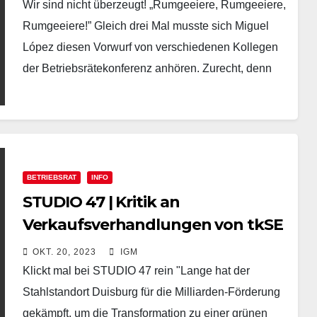
Wir sind nicht überzeugt! „Rumgeeiere, Rumgeeiere,
Rumgeeiere!” Gleich drei Mal musste sich Miguel
López diesen Vorwurf von verschiedenen Kollegen
der Betriebsrätekonferenz anhören. Zurecht, denn
der Vorstandsvorsitzende der Thyssenkrupp AG
war…
BETRIEBSRAT
INFO
STUDIO 47 | Kritik an
Verkaufsverhandlungen von tkSE
OKT. 20, 2023
IGM
Klickt mal bei STUDIO 47 rein "Lange hat der
Stahlstandort Duisburg für die Milliarden-Förderung
gekämpft, um die Transformation zu einer grünen