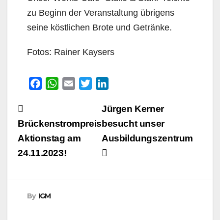
zu Beginn der Veranstaltung übrigens
seine köstlichen Brote und Getränke.
Fotos: Rainer Kaysers
F
W
E
T
L
a
h
m
w
i
Beitragsnavigation
Jürgen Kerner
c
a
a
i
n
e
t
i
t
k
Brückenstrompreis
besucht unser
b
s
l
t
e
Aktionstag am
Ausbildungszentrum
o
A
e
d
24.11.2023!
o
p
r
I
k
p
n
By
IGM