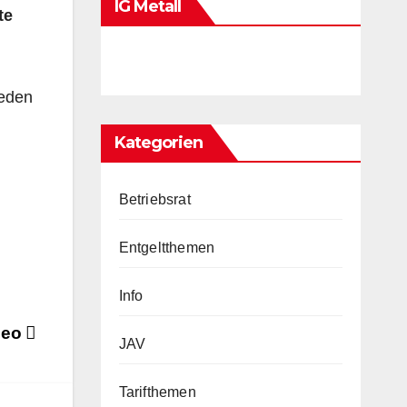
IG Metall
te
ieden
Kategorien
Betriebsrat
Entgeltthemen
Info
ideo
JAV
Tarifthemen