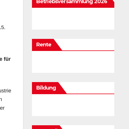
Betriebsversammlung 2026
15.
Rente
e für
Bildung
strie
n
er