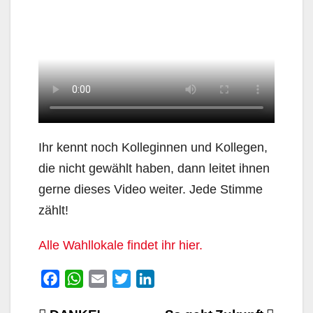
Ihr kennt noch Kolleginnen und Kollegen,
die nicht gewählt haben, dann leitet ihnen
gerne dieses Video weiter. Jede Stimme
zählt!
Alle Wahllokale findet ihr hier.
F
W
E
T
L
a
h
m
w
i