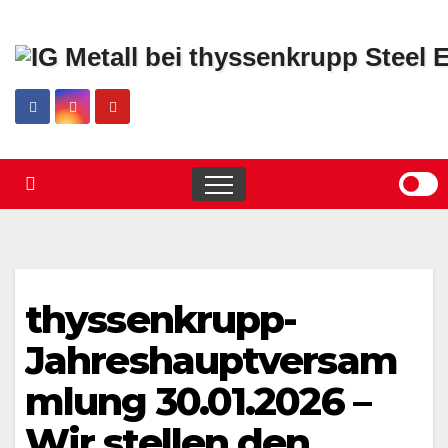
Skip
to
content
thyssenkrupp-
Jahreshauptversam
mlung 30.01.2026 –
Wir stellen den