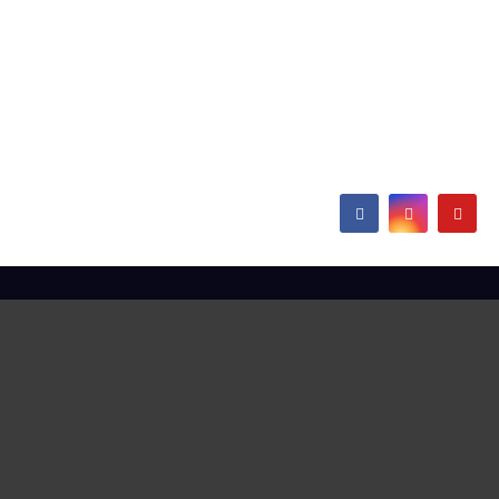
IG Metall bei
thyssenkrupp Steel
Europe
Hamborn / Beeckerwerth