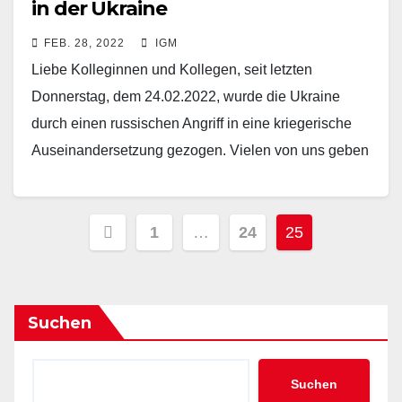
in der Ukraine
FEB. 28, 2022
IGM
Liebe Kolleginnen und Kollegen, seit letzten
Donnerstag, dem 24.02.2022, wurde die Ukraine
durch einen russischen Angriff in eine kriegerische
Auseinandersetzung gezogen. Vielen von uns geben
die Ereignisse der letzten Tage…
Beitragsnavigation
1
…
24
25
Suchen
Suchen