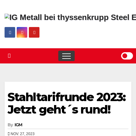
Skip
to
content
Stahltarifrunde 2023:
Jetzt geht´s rund!
By
IGM
NOV. 27, 2023