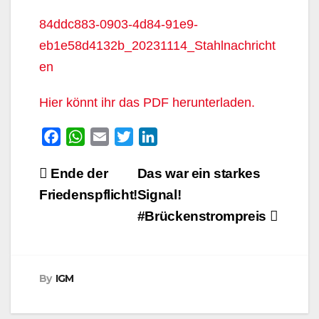
84ddc883-0903-4d84-91e9-
eb1e58d4132b_20231114_Stahlnachricht
en
Hier könnt ihr das PDF herunterladen.
F
W
E
T
L
a
h
m
w
i
Beitragsnavigation
Ende der
Das war ein starkes
c
a
a
i
n
e
t
i
t
k
Friedenspflicht!
Signal!
b
s
l
t
e
#Brückenstrompreis
o
A
e
d
o
p
r
I
k
p
n
By
IGM