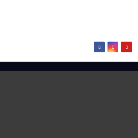
thyssenkrupp Steel
Europe
Hamborn / Beeckerwerth