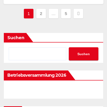
Beitragsnavigation
1
2
…
5
Suchen
Suchen
Betriebsversammlung 2026