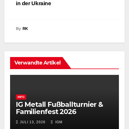
b
s
l
t
e
in der Ukraine
o
A
e
d
o
p
r
I
k
p
n
By
RK
Verwandte Artikel
INFO
IG Metall Fußballturnier &
Familienfest 2026
JULI 13, 2026
IGM