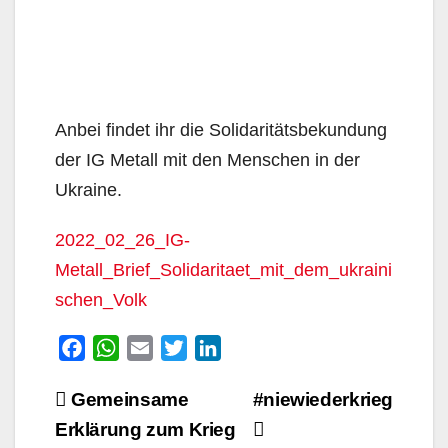
Anbei findet ihr die Solidaritätsbekundung
der IG Metall mit den Menschen in der
Ukraine.
2022_02_26_IG-
Metall_Brief_Solidaritaet_mit_dem_ukraini
schen_Volk
F
W
E
T
L
a
h
m
w
i
Beitragsnavigation
Gemeinsame
#niewiederkrieg
c
a
a
i
n
e
t
i
t
k
Erklärung zum Krieg