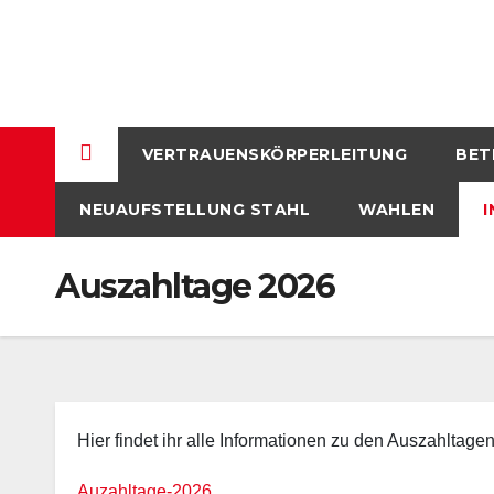
Skip
to
content
VERTRAUENSKÖRPERLEITUNG
BET
NEUAUFSTELLUNG STAHL
WAHLEN
I
Auszahltage 2026
Hier findet ihr alle Informationen zu den Auszahltage
Auzahltage-2026