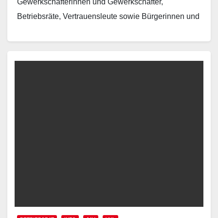
Gewerkschafterinnen und Gewerkschafter,
Betriebsräte, Vertrauensleute sowie Bürgerinnen und
Bürger in Duisburg ein kraftvolles Signal gegen
Sozialabbau und die…