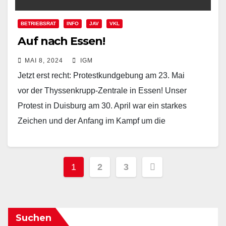
BETRIEBSRAT
INFO
JAV
VKL
Auf nach Essen!
MAI 8, 2024
IGM
Jetzt erst recht: Protestkundgebung am 23. Mai
vor der Thyssenkrupp-Zentrale in Essen! Unser
Protest in Duisburg am 30. April war ein starkes
Zeichen und der Anfang im Kampf um die
Arbeitsplätze…
Beitragsnavigation
1
2
3
Suchen