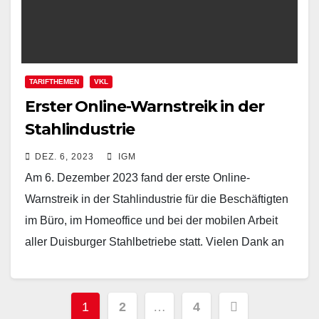
TARIFTHEMEN
VKL
Erster Online-Warnstreik in der
Stahlindustrie
DEZ. 6, 2023
IGM
Am 6. Dezember 2023 fand der erste Online-
Warnstreik in der Stahlindustrie für die Beschäftigten
im Büro, im Homeoffice und bei der mobilen Arbeit
aller Duisburger Stahlbetriebe statt. Vielen Dank an
die 400…
Beitragsnavigation
1
2
…
4