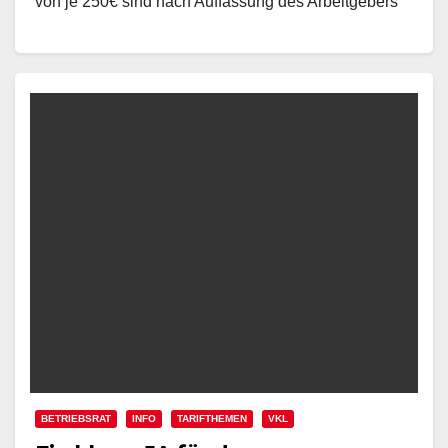
von je 250€ sind nach Auffassung des Arbeitgebers
ausreichend. Die…
BETRIEBSRAT
INFO
TARIFTHEMEN
VKL