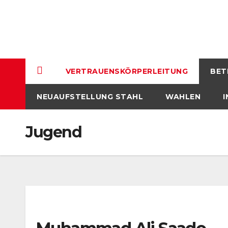
Skip
to
content
VERTRAUENSKÖRPERLEITUNG
BET
NEUAUFSTELLUNG STAHL
WAHLEN
I
Jugend