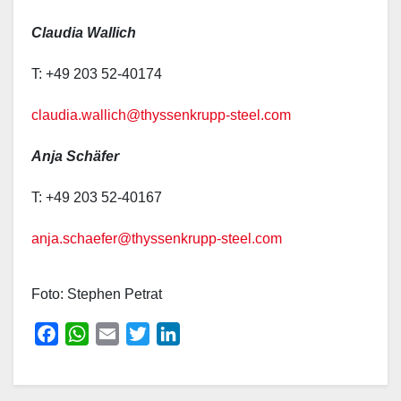
Claudia Wallich
T: +49 203 52-40174
claudia.wallich@thyssenkrupp-steel.com
Anja Schäfer
T: +49 203 52-40167
anja.schaefer@thyssenkrupp-steel.com
Foto: Stephen Petrat
F
W
E
T
L
a
h
m
w
i
c
a
a
i
n