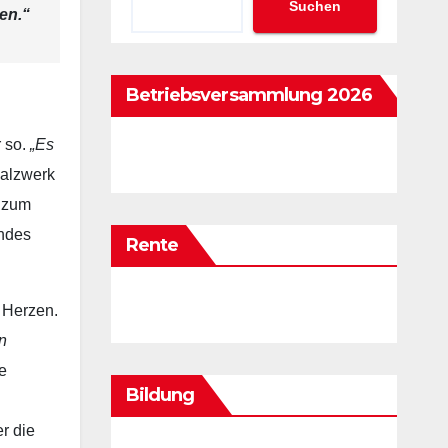
Suchen
en.“
Betriebsversammlung 2026
 so.
„Es
walzwerk
h zum
endes
Rente
 Herzen.
n
de
Bildung
r die