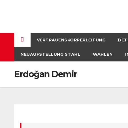
Skip
to
content
VERTRAUENSKÖRPERLEITUNG
BET
NEUAUFSTELLUNG STAHL
WAHLEN
I
Erdoǧan Demir