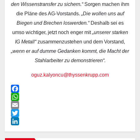
den Wissenstransfer zu sichern.“
Sorgen machen ihm
die Pläne des AG-Vorstands.
„Die wollen uns auf
Biegen und Brechen loswerden.“
Deshalb sei es
umso wichtiger, jetzt noch enger mit
„unserer starken
IG Metall“
zusammenzustehen und dem Vorstand,
„wenn er auf dumme Gedanken kommt, die Macht der
Stahlarbeiter zu demonstrieren“.
oguz.kalyoncu@thyssenkrupp.com
F
a
W
c
h
E
e
a
m
T
b
t
a
w
L
o
s
i
i
i