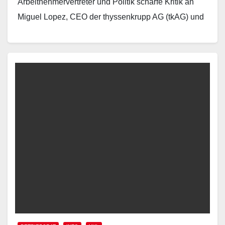
Arbeitnehmervertreter und Politik scharfe Kritik an
Miguel Lopez, CEO der thyssenkrupp AG (tkAG) und
Siegfried Russwurm, Vorsitzender des…