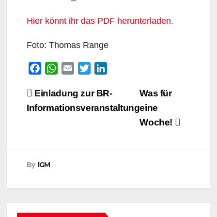
Hier könnt ihr das PDF herunterladen.
Foto: Thomas Range
F
W
E
T
L
a
h
m
w
i
Beitragsnavigation
Einladung zur BR-
Was für
c
a
a
i
n
e
t
i
t
k
Informationsveranstaltung
eine
b
s
l
t
e
Woche!
o
A
e
d
o
p
r
I
k
p
n
By
IGM